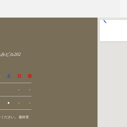
みビル202
金
土
日
祝
-
-
●
-
-
ください。 最終受