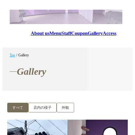
About us
Menu
Staff
Coupon
Gallery
Access
Top
/
Gallery
Gallery
すべて
店内の様子
外観