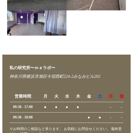
私の研究所〜ｍｅラボ〜
神奈川県横浜市旭区今宿西町224-2みなみビル202
営業時間
月
火
水
木
金
土
日
祝
09:30 - 17:00
●
●
●
●
-
-
09:30 - 18:00
●
●
-
-
※お時間のご相談など承ります。 お気軽にお問合せください。 最終受